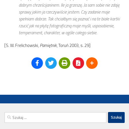
dobrym chrześcijaninem. Ile ja grzeszę. Ja sam sobie nie zdaję
sprawy jakim ja rzeczywiście jestem. Czy zadanie moje
spełniam dobrze. Tak chciałbym się poznać i na te białe kartki
rzucić jak na płytę fotograficzną moje myśli, usposobienie,
temperament, charakter, w ogóle całego siebie.
[S. W. Frelichowski,
Pamiętnik
, Toruń 2003, s. 29]
Szukaj: