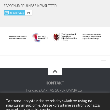
ZAPRENUMERUJ NASZ NEWSLETTER
KONTAKT
Fundacja CARITAS SUPER OMNIA EST
im. ks. Stefana Wincentego Frelichowskiego
Ta strona korzysta z ciasteczek aby świadczyć usługi na
najwyższym poziomie. Dalsze korzystanie ze strony oznacza,
87-100 Toruń, ul. Panny Marii 2
że zgadzasz się na ich użycie.