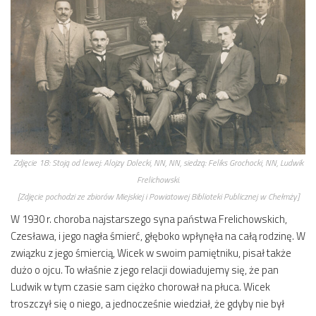
Zdjęcie 18:
Stoją od lewej: Alojzy Dolecki, NN, NN, siedzą: Feliks Grochocki, NN, Ludwik
Frelichowski.
[Zdjęcie pochodzi ze zbiorów Miejskiej i Powiatowej Biblioteki Publicznej w Chełmży]
W 1930 r. choroba najstarszego syna państwa Frelichowskich,
Czesława, i jego nagła śmierć, głęboko wpłynęła na całą rodzinę. W
związku z jego śmiercią, Wicek w swoim pamiętniku, pisał także
dużo o ojcu. To właśnie z jego relacji dowiadujemy się, że pan
Ludwik w tym czasie sam ciężko chorował na płuca. Wicek
troszczył się o niego, a jednocześnie wiedział, że gdyby nie był