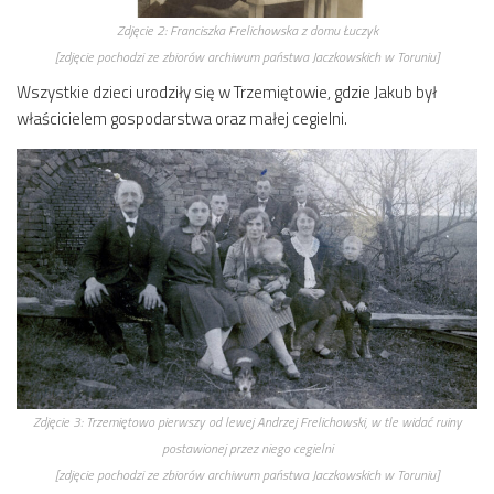
Zdjęcie 2:
Franciszka Frelichowska z domu Łuczyk
[zdjęcie pochodzi ze zbiorów archiwum państwa Jaczkowskich w Toruniu]
Wszystkie dzieci urodziły się w Trzemiętowie, gdzie Jakub był
właścicielem gospodarstwa oraz małej cegielni.
Zdjęcie 3:
Trzemiętowo pierwszy od lewej Andrzej Frelichowski, w tle widać ruiny
postawionej przez niego cegielni
[zdjęcie pochodzi ze zbiorów archiwum państwa Jaczkowskich w Toruniu]