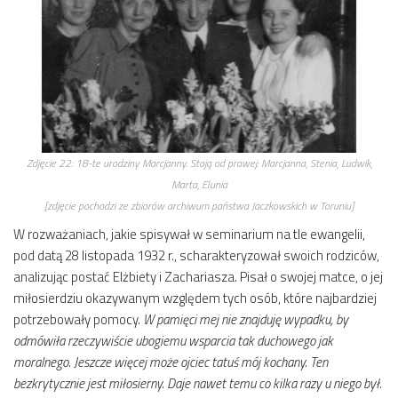
Zdjęcie 22:
18-te urodziny Marcjanny. Stoją od prawej: Marcjanna, Stenia, Ludwik,
Marta, Elunia
[zdjęcie pochodzi ze zbiorów archiwum państwa Jaczkowskich w Toruniu]
W rozważaniach, jakie spisywał w seminarium na tle ewangelii,
pod datą 28 listopada 1932 r., scharakteryzował swoich rodziców,
analizując postać Elżbiety i Zachariasza. Pisał o swojej matce, o jej
miłosierdziu okazywanym względem tych osób, które najbardziej
potrzebowały pomocy.
W pamięci mej nie znajduję wypadku, by
odmówiła rzeczywiście ubogiemu wsparcia tak duchowego jak
moralnego. Jeszcze więcej może ojciec tatuś mój kochany. Ten
bezkrytycznie jest miłosierny. Daje nawet temu co kilka razy u niego był.