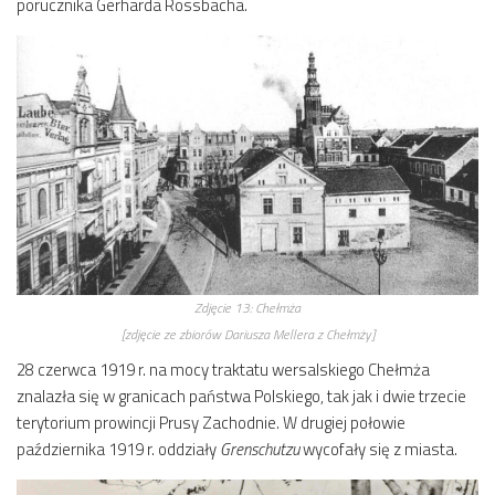
porucznika Gerharda Rossbacha.
Zdjęcie 13:
Chełmża
[zdjęcie ze zbiorów Dariusza Mellera z Chełmży]
28 czerwca 1919 r. na mocy traktatu wersalskiego Chełmża
znalazła się w granicach państwa Polskiego, tak jak i dwie trzecie
terytorium prowincji Prusy Zachodnie. W drugiej połowie
października 1919 r. oddziały
Grenschutzu
wycofały się z miasta.