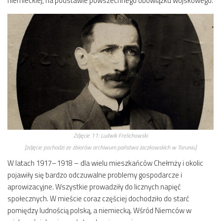
niemieckiej, na podstawie powszechnego obowiązku wojskowego.
Zdjęcie 11:
Ludwik Frelichowski
[zdjęcie pochodzi ze zbiorów archiwum państwa Jaczkowskich w Toruniu]
W latach 1917–1918 – dla wielu mieszkańców Chełmży i okolic
pojawiły się bardzo odczuwalne problemy gospodarcze i
aprowizacyjne. Wszystkie prowadziły do licznych napięć
społecznych. W mieście coraz częściej dochodziło do starć
pomiędzy ludnością polską, a niemiecką. Wśród Niemców w