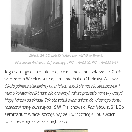
Zdjęcia 24, 25:
Kościół i ołtarz pw. WNMP w
Toruniu
[Narodowe Archiwum Cyfrowe, sygn. PIC_1-U-6348, PIC_1-U-6351-1]
Tego samego dnia miało miejsce niecodzienne zdarzenie. Otóż
wieczorem Wicek wraz z ojcem powrócił do Chełmży. Zapisał:
Około północy stanęliśmy na miejscu. Jakoś się nas nie spodziewali. I
mimo kołatania nikt nam nie otworzył, tak że przyszło nam wyważyć
klapy i drzwi od składu. Tak oto tatuś włamaniem do własnego domu
rozpoczął nowy okres życia.
[S.W. Frelichowski,
Pamiętnik
, s. 81]. Do
seminarium wracał szczęśliwy, że 25. rocznicę ślubu swoich
rodziców spędził wraz z najbliższymi.