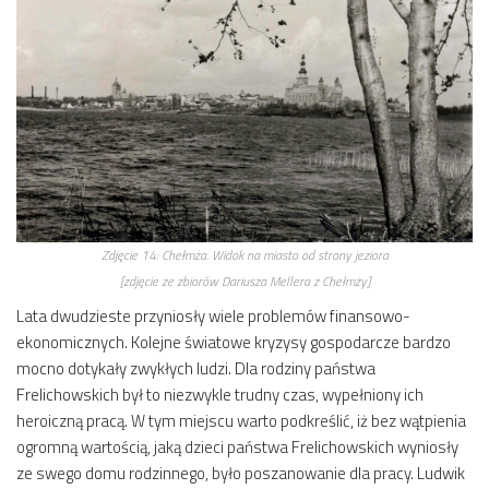
Zdjęcie 14:
Chełmża. Widok na miasto od strony jeziora
[zdjęcie ze zbiorów Dariusza Mellera z Chełmży]
Lata dwudzieste przyniosły wiele problemów finansowo-
ekonomicznych. Kolejne światowe kryzysy gospodarcze bardzo
mocno dotykały zwykłych ludzi. Dla rodziny państwa
Frelichowskich był to niezwykle trudny czas, wypełniony ich
heroiczną pracą. W tym miejscu warto podkreślić, iż bez wątpienia
ogromną wartością, jaką dzieci państwa Frelichowskich wyniosły
ze swego domu rodzinnego, było poszanowanie dla pracy. Ludwik