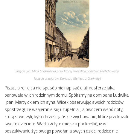
Zdjęcie 26:
Ulica Chełmińska przy której mieszkali państwo Frelichowscy
[zdjęcie z zbiorów Dariusza Mellera z Chełmży]
Pisząc o roli ojca nie sposób nie napisać o atmosferze jaka
panowała w ich rodzinnym domu. Spójrzmy na dom pana Ludwika
i pani Marty okiem ich syna. Wicek obserwując swoich rodziców
spostrzegł, że wzajemnie się uzupełniali, a owocem wspólnoty,
którą stworzyli, było chrześcijańskie wychowanie, które przekazali
swoim dzieciom. Warto w tym miejscu podkreślić, iż w
poszukiwaniu życiowego powołania swych dzieci rodzice nie