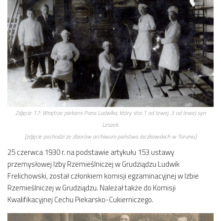
Zdjęcie 17:
Wnętrze piekarni Pana Ludwika, który stoi 1 od lewej. 3 od lewej syn
Leszek.
[zdjęcie pochodzi ze zbiorów archiwum państwa Jaczkowskich w Toruniu]
25 czerwca 1930 r. na podstawie artykułu 153 ustawy
przemysłowej Izby Rzemieślniczej w Grudziądzu Ludwik
Frelichowski, został członkiem komisji egzaminacyjnej w Izbie
Rzemieślniczej w Grudziądzu. Należał także do Komisji
Kwalifikacyjnej Cechu Piekarsko-Cukierniczego.