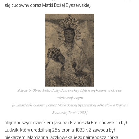
się cudowny obraz Matki Bożej Byszewskiej.
Zdjęcie 5:
Obraz Matki Bożej Byszewskiej. Zdjęcie wykonane w okresie
międzywojennym
[F. Smagliński,
Cudowny obraz Matki Boskiej Byszewskiej. Kilka słów o Krajnie i
Byszewie
, Toruń 1937]
Najmłodszym dzieckiem Jakuba i Franciszki Frelichowskich był
Ludwik, który urodził się 25 sierpnia 1883 r. Z zawodu był
piekarzem. Marcjanna Jaczkowska, jego najmłodsza córka