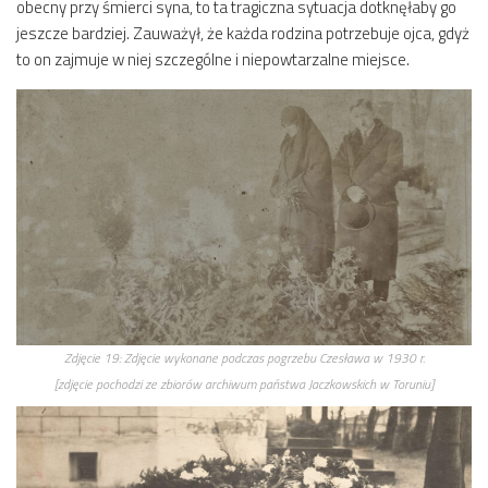
obecny przy śmierci syna, to ta tragiczna sytuacja dotknęłaby go
jeszcze bardziej. Zauważył, że każda rodzina potrzebuje ojca, gdyż
to on zajmuje w niej szczególne i niepowtarzalne miejsce.
Zdjęcie 19:
Zdjęcie wykonane podczas pogrzebu
Czesława
w 1930 r.
[zdjęcie pochodzi ze zbiorów archiwum państwa Jaczkowskich w Toruniu]