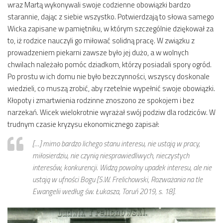
wraz Martą wykonywali swoje codzienne obowiązki bardzo
starannie, dając z siebie wszystko. Potwierdzają to słowa samego
Wicka zapisane w pamiętniku, w którym szczególnie dziękował za
to, iż rodzice nauczyli go miłować solidną pracę. W związku z
prowadzeniem piekarni zawsze było jej dużo, a w wolnych
chwilach należało pomóc dziadkom, którzy posiadali spory ogród.
Po prostu w ich domu nie było bezczynności, wszyscy doskonale
wiedzieli, co muszą zrobić, aby rzetelnie wypełnić swoje obowiązki.
Kłopoty i zmartwienia rodzinne znoszono ze spokojem i bez
narzekań. Wicek wielokrotnie wyrażał swój podziw dla rodziców. W
trudnym czasie kryzysu ekonomicznego zapisał:
[
…
]
mimo bardzo lichego stanu interesu, nie ustają w pracy,
miłosierdziu, nie czynią niesprawiedliwych, nieczystych
interesów, konkurencji. Widzą powolny upadek interesu, ale nie
ustają w ufności Bogu
[S.W. Frelichowski,
Rozważania na tle
Ewangelii według św. Łukasza
, Toruń 2019, s. 18].