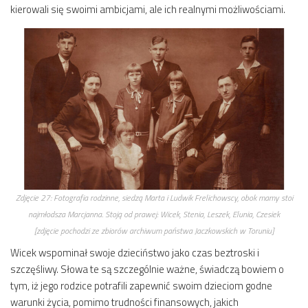
kierowali się swoimi ambicjami, ale ich realnymi możliwościami.
Zdjęcie 27:
Fotografia rodzinne, siedzą Marta i Ludwik Frelichowscy, obok mamy stoi
najmłodsza Marcjanna. Stoją od prawej: Wicek, Stenia, Leszek, Elunia, Czesiek
[zdjęcie pochodzi ze zbiorów archiwum państwa Jaczkowskich w Toruniu]
Wicek wspominał swoje dzieciństwo jako czas beztroski i
szczęśliwy. Słowa te są szczególnie ważne, świadczą bowiem o
tym, iż jego rodzice potrafili zapewnić swoim dzieciom godne
warunki życia, pomimo trudności finansowych, jakich