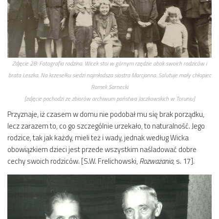
Zdjęcie 28:
Fotografia rodzina. Wicek stoi w górnym rzędzie obok swoich rodziców i
brata Leszka. Na krzesełku siedzi najmłodsza siostra Marcjanna. Salutuje mały chłopiec
Romek Sarnecki
[zdjęcie pochodzi ze zbiorów archiwum państwa Jaczkowskich w Toruniu]
Przyznaje, iż czasem w domu nie podobał mu się brak porządku,
lecz zarazem to, co go szczególnie urzekało, to naturalność. Jego
rodzice, tak jak każdy, mieli też i wady, jednak według Wicka
obowiązkiem dzieci jest przede wszystkim naśladować dobre
cechy swoich rodziców. [S.W. Frelichowski,
Rozważania
, s. 17].