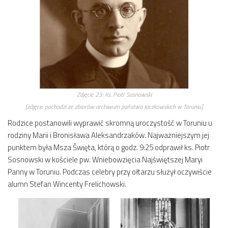
Zdjęcie 23:
Ks. Piotr Sosnowski
[zdjęcie pochodzi ze zbiorów archiwum państwa Jaczkowskich w Toruniu]
Rodzice postanowili wyprawić skromną uroczystość w Toruniu u
rodziny Marii i Bronisława Aleksandrzaków. Najważniejszym jej
punktem była Msza Święta, którą o godz. 9:25 odprawił ks. Piotr
Sosnowski w kościele pw. Wniebowzięcia Najświętszej Maryi
Panny w Toruniu. Podczas celebry przy ołtarzu służył oczywiście
alumn Stefan Wincenty Frelichowski.