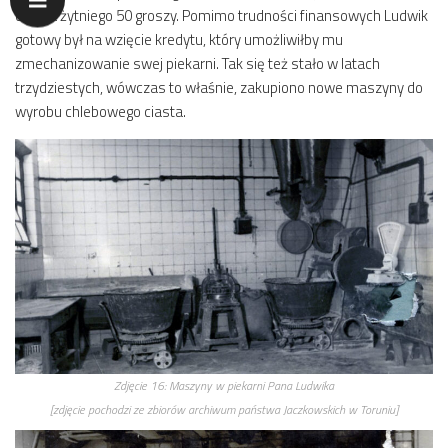
chleba żytniego 50 groszy. Pomimo trudności finansowych Ludwik
gotowy był na wzięcie kredytu, który umożliwiłby mu
zmechanizowanie swej piekarni. Tak się też stało w latach
trzydziestych, wówczas to właśnie, zakupiono nowe maszyny do
wyrobu chlebowego ciasta.
Zdjęcie 16:
Maszyny w piekarni Pana Ludwika
[zdjęcie pochodzi ze zbiorów archiwum państwa Jaczkowskich w Toruniu]