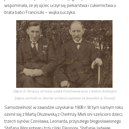
wspominała, że jej ojciec uczył się piekarstwa i cukiernictwa u
brata babci Franciszki – wujka Łuczyka.
Zdjęcie 6:
Pierwszy od lewej Ludwik Frelichowski wraz z bratem Andrzejem
[zdjęcie pochodzi ze zbiorów archiwum państwa Jaczkowskich w Toruniu]
Samodzielność w zawodzie uzyskał w 1908 r. W tym samym roku
ożenił się z Martą Olszewską z Chełmży. Mieli oni sześcioro dzieci,
trzech synów: Czesława, Leonarda, przyszłego błogosławionego
Stefana Wincentego i trzy córki: Eleonorę, Stefanię Jadwigę,