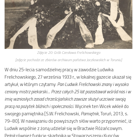
Zdjęcie 20:
Grób Czesława Frelichowskiego
[zdjęcie pochodzi ze zbiorów archiwum państwa Jaczkowskich w Toruniu]
W dniu 25-lecia samodzielnej pracy w zawodzie Ludwika
Frelichowskiego, 27 września 1933 r., w lokalnej gazecie ukazał się
artykuł, w którym czytamy:
Pan Ludwik Frelichowski znany i wysoko
ceniony mistrz piekarski… Przez całych 25 lat pozostawał wśród nas i w
imię wzniosłych zasad chrześcijańskich zawsze służył uczciwie swoją
pracą na pożytek bliźnich i społeczności.
Wycinek ten Wicek wkleił do
swojego pamiętnika [S.W. Frelichowski,
Pamiętnik
, Toruń, 2013, s.
79–80]. W nawiązaniu do powyższych słów warto przypomnieć, iż
Ludwik wspólnie z żoną udzielał się w Bractwie Różańcowym.
Pełnił również funkcję skarbnika w Stowarzyszeniu Kupców