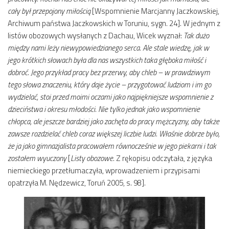
cały był przepojony miłością
[Wspomnienie Marcjanny Jaczkowskiej,
Archiwum państwa Jaczkowskich w Toruniu, sygn. 24]. W jednym z
listów obozowych wysłanych z Dachau, Wicek wyznał:
Tak dużo
między nami leży niewypowiedzianego serca. Ale stale wiedzę, jak w
jego krótkich słowach była dla nas wszystkich taka głęboka miłość i
dobroć. Jego przykład pracy bez przerwy, aby chleb – w prawdziwym
tego słowa znaczeniu, który daje życie – przygotować ludziom i im go
wydzielać, stoi przed moimi oczami jako najpiękniejsze wspomnienie z
dzieciństwa i okresu młodości. Nie tylko jednak jako wspomnienie
chłopca, ale jeszcze bardziej jako zachęta do pracy mężczyzny, aby także
zawsze rozdzielać chleb coraz większej liczbie ludzi. Właśnie dobrze było,
że ja jako gimnazjalista pracowałem równocześnie w jego piekarni i tak
zostałem wyuczony
[
Listy obozowe
. Z rękopisu odczytała, z języka
niemieckiego przetłumaczyła, wprowadzeniem i przypisami
opatrzyła M. Nędzewicz, Toruń 2005, s. 98].