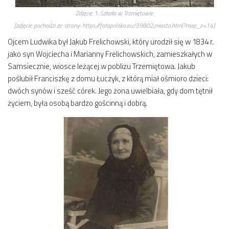
Zdjęcie 1:
Szkoła w Trzmiętowie
[zdjęcie pochodzi ze strony: https://fotopolska.eu/39802,miasto.html?map_z=14]
Ojcem Ludwika był Jakub Frelichowski, który urodził się w 1834 r.
jako syn Wojciecha i Marianny Frelichowskich, zamieszkałych w
Samsiecznie, wiosce leżącej w pobliżu Trzemiętowa. Jakub
poślubił Franciszkę z domu Łuczyk, z którą miał ośmioro dzieci:
dwóch synów i sześć córek. Jego żona uwielbiała, gdy dom tętnił
życiem, była osobą bardzo gościnną i dobrą.