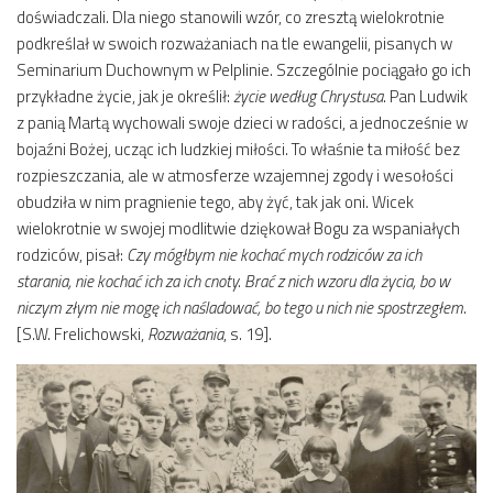
doświadczali. Dla niego stanowili wzór, co zresztą wielokrotnie
podkreślał w swoich rozważaniach na tle ewangelii, pisanych w
Seminarium Duchownym w Pelplinie. Szczególnie pociągało go ich
przykładne życie, jak je określił:
życie według Chrystusa
. Pan Ludwik
z panią Martą wychowali swoje dzieci w radości, a jednocześnie w
bojaźni Bożej, ucząc ich ludzkiej miłości. To właśnie ta miłość bez
rozpieszczania, ale w atmosferze wzajemnej zgody i wesołości
obudziła w nim pragnienie tego, aby żyć, tak jak oni. Wicek
wielokrotnie w swojej modlitwie dziękował Bogu za wspaniałych
rodziców, pisał:
Czy mógłbym nie kochać mych rodziców za ich
starania, nie kochać ich za ich cnoty. Brać z nich wzoru dla życia, bo w
niczym złym nie mogę ich naśladować, bo tego u nich nie spostrzegłem
.
[S.W. Frelichowski,
Rozważania
, s. 19].