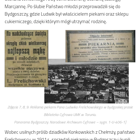
Marcjannę. Po ślubie Państwo młodzi przeprowadzili się do
Bydgoszczy, gdzie Ludwik był właścicielem piekarni oraz sklepu
cukierniczego, dzięki którym mógł utrzymać rodzinę.
Zdjęcia 7, 8, 9:
Reklama piekarni Pana Ludwika Frelichowskiego w bydgoskiej prasie
Biblioteka Cyfrowa UMK w Toruniu
.
Panorama Bydgoszczy. Narodowe Archiwum Cyfrowe – sygn. 1-U-406-1]
Wobec usilnych próśb dziadków Konkowskich z Chełmży, państwo
Frelichowscy, w 1911 r., sprzedali piekarnię w Bydgoszczy i kupili