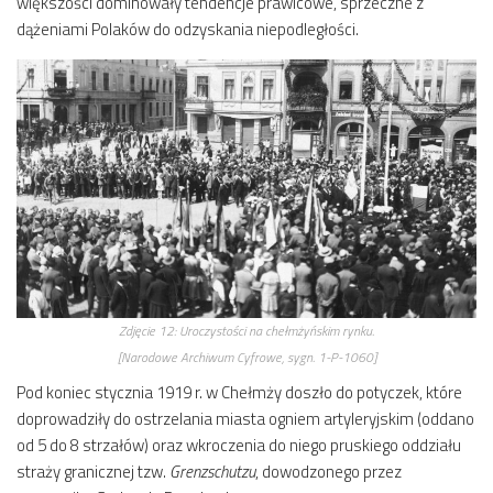
większości dominowały tendencje prawicowe, sprzeczne z
dążeniami Polaków do odzyskania niepodległości.
Zdjęcie 12:
Uroczystości na chełmżyńskim rynku.
[Narodowe Archiwum Cyfrowe, sygn. 1-P-1060]
Pod koniec stycznia 1919 r. w Chełmży doszło do potyczek, które
doprowadziły do ostrzelania miasta ogniem artyleryjskim (oddano
od 5 do 8 strzałów) oraz wkroczenia do niego pruskiego oddziału
straży granicznej tzw.
Grenzschutzu
, dowodzonego przez