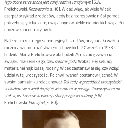
Jego dobre serce znane jest całej rodzinie i znajomym
[S.W.
Frelichowski,
Rozważania
, s. 18]. Widać więc, jak wiele Wicek
czerpał przykład z rodziców, kiedy bezinteresownie niósł pomoc
potrzebującym ludziom, uwięzionym w piekle niemieckich więzień i
obozów koncentracyjnych.
Na trzecim roku jego seminaryjnych studiów, przypadała ważna
rocznica w domu państwa Frelichowskich. 27 września 1933 r.
Ludwik i Marta Frelichowscy obchodzili 25 rocznicę zawarcia
związku małżeńskiego, tzw.
srebrne gody
. Wobec złej sytuacji
materialnej najbliższej rodziny, Wicek zastanawiał się, czy wziąć
udział w tej uroczystości. Po chwili wahań postanowił jechać. W
swoim pamiętniku relacjonował:
Tak tedy w przeddzień uroczystości
znalazłem się o wpół do piątej wieczorem w pociągu. Towarzyszem mi
stał się ks. Sosnowski wierny i stary przyjaciel rodziny
[S.W.
Frelichowski,
Pamiętnik
, s. 80].