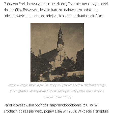
Państwo Frelichowscy, jako mieszkańcy Trzemiętowa przynależeli
do parafii w Byszewie. Jest to bardzo malowniczo położona
miejscowość oddalona od miejsca ich zamieszkania o ok. 8 km.
Zdjęcie 4:
Zdjęcie kościoła pw. Św. Trójcy w Byszewie z okresu międzywojennego
[F. Smagliński,
Cudowny obraz Matki Boskiej Byszewskiej. Kilka słów o Krajnie i
Byszewie
, Toruń 1937]
Parafia byszewska pochodzi najprawdopodobniej z XII w. W
źródłach po raz pierwszy pojawia się w 1250 r. W kościele znajduje