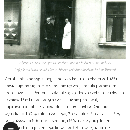
Zdjęcie 15:
Marta z synem Leszkiem przed ich sklepem w Chełmży
[zdjęcie pochodzi ze zbiorów archiwum państwa Jaczkowskich w Toruniu]
Z protokołu sporządzonego podczas kontroli piekarni w 1928 r.
dowiadujemy się m.in. o sposobie ręcznej produkcji w piekarni
Frelichowskich. Personel składał się z jednego czeladnika i dwóch
uczniów. Pan Ludwik w tym czasie już nie pracował,
najprawdopodobniej z powodu choroby – pylicy. Dziennie
wypiekano 160 kg chleba żytniego, 75 kg bułek i 5 kg ciasta. Przy
tym zużywano 60% mąki pszennej i 65% mąki żytniej. Jeden
kilogram chleba pszennego kosztował złotówkę, natomiast