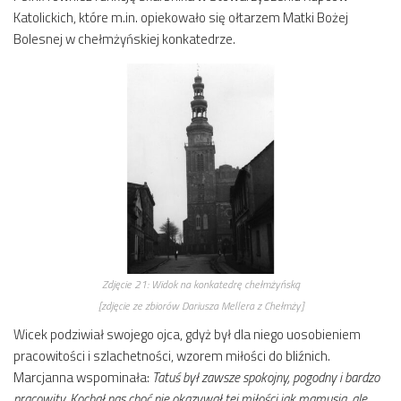
Katolickich, które m.in. opiekowało się ołtarzem Matki Bożej
Bolesnej w chełmżyńskiej konkatedrze.
Zdjęcie 21:
Widok na konkatedrę chełmżyńską
[zdjęcie ze zbiorów Dariusza Mellera z Chełmży]
Wicek podziwiał swojego ojca, gdyż był dla niego uosobieniem
pracowitości i szlachetności, wzorem miłości do bliźnich.
Marcjanna wspominała:
Tatuś był zawsze spokojny, pogodny i bardzo
pracowity. Kochał nas choć nie okazywał tej miłości jak mamusia, ale