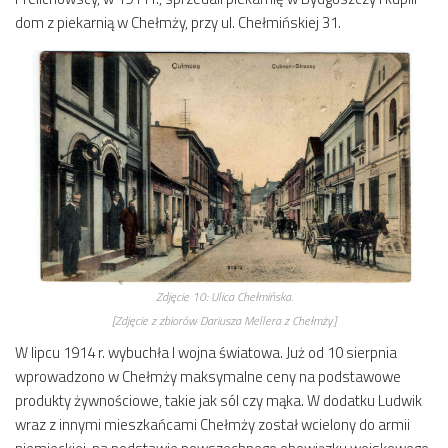
dom z piekarnią w Chełmży, przy ul. Chełmińskiej 31.
Zdjęcie 10:
Ulica Chełmińska.
[Zdjęcie z zbiorów Dariusza Mellera z Chełmży]
W lipcu 1914 r. wybuchła I wojna światowa. Już od 10 sierpnia
wprowadzono w Chełmży maksymalne ceny na podstawowe
produkty żywnościowe, takie jak sól czy mąka. W dodatku Ludwik
wraz z innymi mieszkańcami Chełmży został wcielony do armii