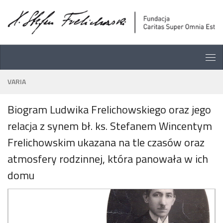
Skip
Skip
Przejdź do treści
to
to
Content
navigation
VARIA
Biogram Ludwika Frelichowskiego oraz jego
relacja z synem bł. ks. Stefanem Wincentym
Frelichowskim ukazana na tle czasów oraz
atmosfery rodzinnej, która panowała w ich
domu