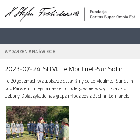
Skip
Skip
Przejdź do treści
to
to
Content
navigation
WYDARZENIA NA ŚWIECIE
2023-07-24. SDM. Le Moulinet-Sur Solin
Po 20 godzinach w autokarze dotarliśmy do Le Moulinet-Sur Solin
pod Paryżem, miejsca naszego noclegu w pierwszym etapie do
Lizbony. Dołączyła do nas grupa młodzieży z Bochni i Łomianek.