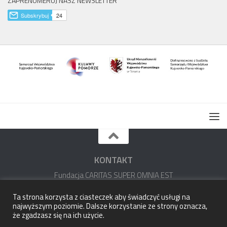
ZAPRENUMERUJ NASZ NEWSLETTER
KONTAKT
Fundacja CARITAS SUPER OMNIA EST
im. ks. Stefana Wincentego Frelichowskiego
Ta strona korzysta z ciasteczek aby świadczyć usługi na
najwyższym poziomie. Dalsze korzystanie ze strony oznacza,
87-100 Toruń, ul. Panny Marii 2
że zgadzasz się na ich użycie.