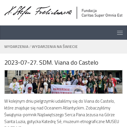
Skip
Skip
Przejdź do treści
to
to
Content
navigation
WYDARZENIA
/
WYDARZENIA NA ŚWIECIE
2023-07-27. SDM. Viana do Castelo
W kolejnym dniu pielgrzymki udaliśmy się do Viana do Castelo,
które znajduje się nad Oceanem Atlantyckim. Zobaczyliśmy
Świątynia-pomnik Najświętszego Serca Pana Jezusa na Górze
Santa Luzia, gotycka Katedrę Sé, muzeum etnograficzne MUSEU