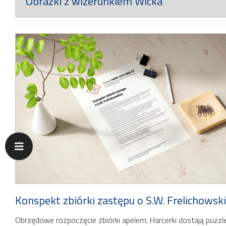
Obrazki z wizerunkiem Wicka
Konspekt zbiórki zastępu o S.W. Frelichowsk
Obrzędowe rozpoczęcie zbiórki apelem. Harcerki dostają puzzl