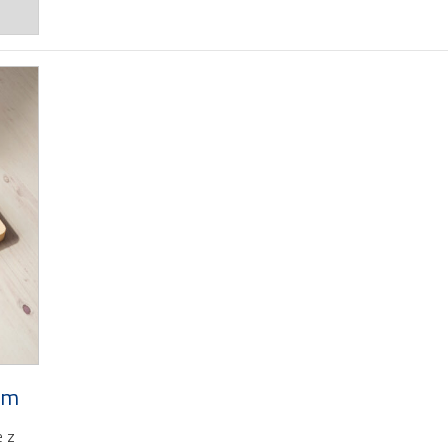
im
e z