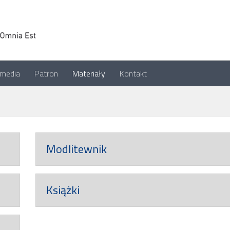
imedia
Patron
Materiały
Kontakt
Modlitewnik
Książki