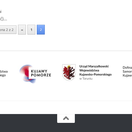
i
....
ona 2 z 2
«
1
2